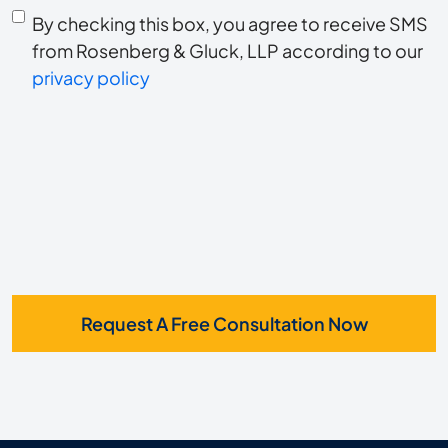
Consent
hear
By checking this box, you agree to receive SMS
to
about
from Rosenberg & Gluck, LLP according to our
us?
privacy policy
receive
*
SMS
Request A Free Consultation Now