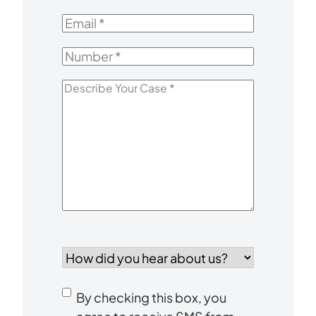
Name
*
Email
*
Number
*
Describe
Your
Case
*
How
did
you
Consent
hear
By checking this box, you
to
about