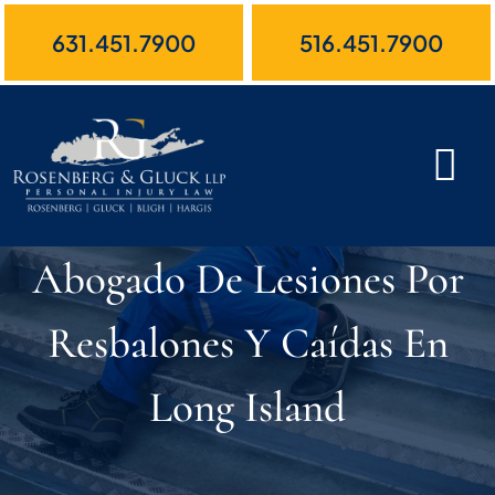
Skip
631.451.7900
516.451.7900
to
content
Abogado De Lesiones Por
Resbalones Y Caídas En
Long Island