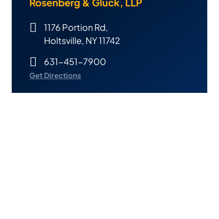
Rosenberg & Gluck, LLP
1176 Portion Rd,
Holtsville, NY 11742
631-451-7900
Get Directions