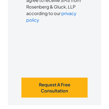
agree to receive SMS from
us?
Rosenberg & Gluck, LLP
receive
*
according to our
privacy
SMS
policy
Request A Free
Consultation